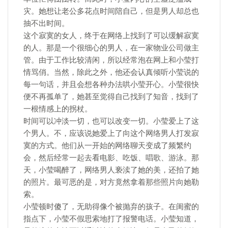
灾。她想让老公多花点时间陪自己，但是男人却总也
抽不出时间。
这个寂寞的女人，终于在网络上找到了可以缓解寂寞
的人。那是一个很细心的男人，在一家物业公司做主
管。由于工作比较清闲，所以经常泡在网上和小莹打
情骂俏。当然，除此之外，他还会认真倾听小莹说的
每一句话，并且会想各种办法哄小莹开心。小莹很快
便不再孤单了，她甚至觉得自己找到了知音，找到了
一根情感上的拐杖。
时间可以冲淡一切，也可以改变一切。小莹爱上了这
个男人。不，应该说她爱上了向这个网络男人打发寂
寞的方式。他们从一开始的网络聊天变成了频繁约
会，然后经常一起去看电影、吃饭、唱歌、游泳。那
天，小莹喝醉了，网络男人亵渎了她的美，还拍了她
的照片。最可恶的是，对方竟然拿着那些照片向她勒
索。
小莹顿时傻了，无助得像个被抛弃的孩子。在闺蜜的
指点下，小莹不假思索地打了报警电话。小莹知道，