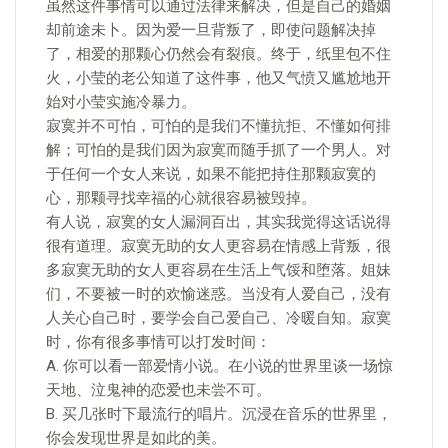
虽然这件事情可以通过法律来解决，但是自己的婚姻
却前途未卜。因为爱一旦背叛了，即使问题解决掉
了，相爱的那颗心仍然会有裂痕。终于，纸里包不住
火，小莹的老公知道了这件事，他又气愤又尴尬地开
始对小莹实施冷暴力。
寂寞并不可怕，可怕的是我们不懂抗拒、不懂如何排
解；可怕的是我们因为寂寞而随手抓了一个男人。对
于任何一个女人来说，如果不能把持住那颗寂寞的
心，那颗寻找幸福的心就很容易被毁掉。
有人说，寂寞的女人漏洞百出，其实我觉得这话说得
很有道理。寂寞无助的女人更容易在情感上背叛，很
多寂寞无助的女人更容易在生活上气馁和堕落。姐妹
们，不要被一时的欢愉迷惑。当没有人爱自己，没有
人关心自己时，要学会自己爱自己、冷暖自知。寂寞
时，你有很多事情可以打发时间：
A. 你可以看一部爱情小说。在小说的世界里谈一场惊
天地、泣鬼神的恋爱也未尝不可。
B. 买几张时下最流行的唱片。沉浸在音乐的世界里，
你会发现世界是如此的美。