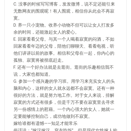
C. 没事的时候写写博客，发发微博，说不定还能引来
无数网友的围观呢！有人围观，相信你从此会不再寂
寞。
D. 养一只小宠物。收养小动物不但可以让女人打发多
余的时间，还能激起女人的爱心。
E. 回家看看父母。与其一个人喝着寂寞的闷酒，不如
回家看看年迈的父母，陪他们聊聊天、看看电视，听
他们讲讲以前的故事。相信和父母在一起，你内心的
孤独、寂寞将被彻底赶走。
F. 还有一个好办法就是去逛街。逛街的乐趣相信我不
说，大家也都知道。
G. 参加一个感兴趣的学习班。用学习来充实女人的头
脑和内心，这样的女人就永远都不会寂寞。还有一种
很好的方法，就是努力地工作。对于女人来说，排解
寂寞的方式还有很多，但是千万不要在寂寞里去寻求
另一份感情上的慰藉。一个内心强大的女人，她就一
定要能够控制自己，成功地做到不寂寞。
嫁给谁都有遗憾——知足才能常乐
俗话说：“嫁汉嫁汉，穿衣吃饭”。但是现代女性嫁人的