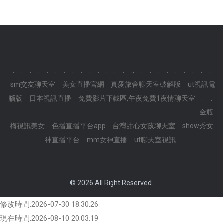
.
.
.
.
.
.
.
.
.
.
.
.
.
.
.,
.
.
.
.
.
.
.
.
.
sm交友聊天室
美女直播官網
真愛旅舍聊天室破解版
ut視訊電
腦版
日本視訊直播
免費影片下載區,午夜免費1夜情聊天室
.
.
.
.
.
.
.
.
.
.
.
.
.
.
.
.
.
.
.
.
.
.
.
.
金瓶
梅視訊美女
色播直播平台app
台灣甜心女孩聊天室
show秀女
神直播平台
mm女神直播
ut聊天室視訊
© 2026
All Right Reserved.
修改時間:2026-07-30 18:30:26
現在時間:2026-08-10 20:03:19