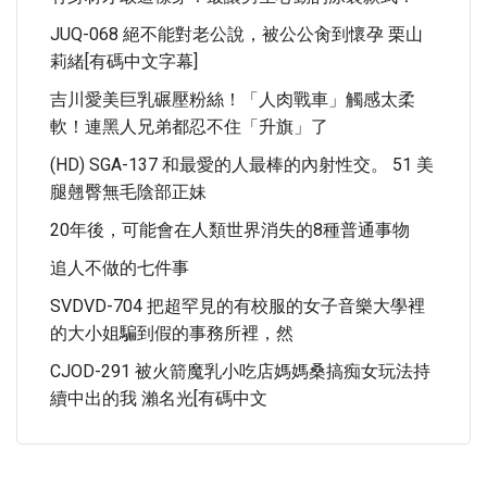
JUQ-068 絕不能對老公說，被公公肏到懷孕 栗山
莉緒[有碼中文字幕]
吉川愛美巨乳碾壓粉絲！「人肉戰車」觸感太柔
軟！連黑人兄弟都忍不住「升旗」了
(HD) SGA-137 和最愛的人最棒的內射性交。 51 美
腿翹臀無毛陰部正妹
20年後，可能會在人類世界消失的8種普通事物
追人不做的七件事
SVDVD-704 把超罕見的有校服的女子音樂大學裡
的大小姐騙到假的事務所裡，然
CJOD-291 被火箭魔乳小吃店媽媽桑搞痴女玩法持
續中出的我 瀨名光[有碼中文