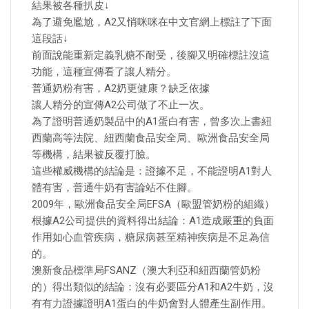
結果被各種扒皮↓
為了避免尷尬，A2又悄咪咪在中文官網上標註了下面
這段話↓
前面說能重新定義乳糖不耐受，後腳又明確標註沒這
功能，這種宣傳看了讓人精分。
普通奶粉有害，A2奶更健康？缺乏依據
讓人精分的宣傳A2公司做了不止一次。
為了證明普通奶製品中的A1蛋白有害，曾多次上書紐
西蘭高等法院、紐西蘭食品安全局、歐洲食品安全局
等機構，結果被反覆打臉。
這些權威機構的結論是：證據不足，不能證明A1對人
體有害，普通牛奶有害論站不住腳。
2009年，歐洲食品安全局EFSA（歐盟管奶粉的組織）
根據A2公司提供的資料得出結論：A1造成嚴重的負面
作用如心血管疾病，糖尿病甚至精神疾病是不足為信
的。
澳新食品標準局FSANZ（澳大利亞和紐西蘭管奶粉
的）得出類似的結論：沒有必要區分A1和A2牛奶，沒
有有力證據證明A1蛋白的牛奶會對人體產生副作用。