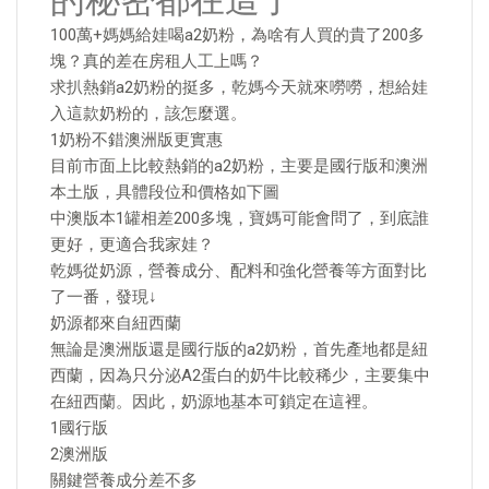
的秘密都在這了
100萬+媽媽給娃喝a2奶粉，為啥有人買的貴了200多
塊？真的差在房租人工上嗎？
求扒熱銷a2奶粉的挺多，乾媽今天就來嘮嘮，想給娃
入這款奶粉的，該怎麼選。
1奶粉不錯澳洲版更實惠
目前市面上比較熱銷的a2奶粉，主要是國行版和澳洲
本土版，具體段位和價格如下圖
中澳版本1罐相差200多塊，寶媽可能會問了，到底誰
更好，更適合我家娃？
乾媽從奶源，營養成分、配料和強化營養等方面對比
了一番，發現↓
奶源都來自紐西蘭
無論是澳洲版還是國行版的a2奶粉，首先產地都是紐
西蘭，因為只分泌A2蛋白的奶牛比較稀少，主要集中
在紐西蘭。因此，奶源地基本可鎖定在這裡。
1國行版
2澳洲版
關鍵營養成分差不多