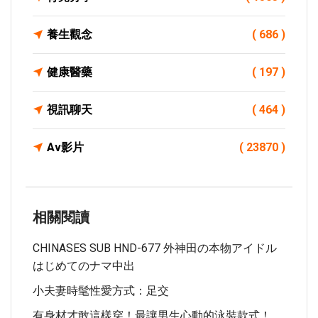
養生觀念
( 686 )
健康醫藥
( 197 )
視訊聊天
( 464 )
Av影片
( 23870 )
相關閱讀
CHINASES SUB HND-677 外神田の本物アイドル
はじめてのナマ中出
小夫妻時髦性愛方式：足交
有身材才敢這樣穿！最讓男生心動的泳裝款式！