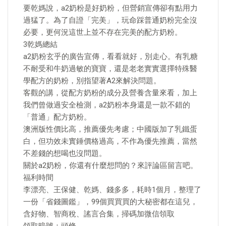
要乾媽說，a2奶粉是好奶粉，但營銷宣傳卻有點用力
過猛了。為了自證「完美」，玩命踩普通奶粉完全沒
必要，更何況這世上並不存在完美的配方奶粉。
3乾媽總結
a2奶粉玄乎的廣告宣傳，看看就好，別走心。有乳糖
不耐受和牛奶過敏的寶寶，還是老老實實選擇特殊醫
學配方的奶粉，別指望著A2來解決問題。
客觀的講，從配方奶粉的成分及營養含量來看，加上
我們曾做過安全檢測，a2奶粉本身還是一款不錯的
「普通」配方奶粉。
澳洲版性價比高，推薦優先考慮；中國版加了乳鐵蛋
白，但功效未實錘價格過高，不作為優先推薦，當然
不差錢的想喝也沒問題。
關於a2奶粉，你還有什麼想問的？來評論區留言吧。
福利時間
李漂亮、王保健、乾媽、錢多多，耗時1個月，整理了
一份「省錢圖鑑」，99個買買買的大秘密都在這兒，
含好物、智商稅、謠言合集，掃碼加微信領取