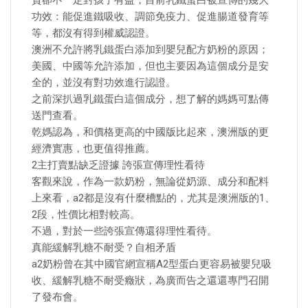
貴卻不一定對孩子有益，目前乳鐵蛋白被宣傳的幾大
功效：能促進鐵吸收、調節免疫力、促進腸道發育等
等，都沒有得到權威認證。
澳洲不允許將乳鐵蛋白添加到嬰兒配方奶粉的原因；
美國、中國等允許添加，但也主要因為這個成分是安
全的，並沒有對功效進行認證。
之前深扒過乳鐵蛋白這個成分，想了解的媽媽可點傳
送門查看。
乾媽認為，和價格更高的中國版比起來，澳洲版的更
經濟實惠，也更值得推薦。
2主打賣點缺乏證據 誇張宣傳理性看待
客觀來說，作為一款奶粉，無論從奶源、成分和配料
上來看，a2都是沒有什麼槽點的，尤其是澳洲版的1、
2段，性價比相對較高。
不過，對於一些誇張宣傳還得理性看待。
真能緩解乳糖不耐受？自相矛盾
a2奶粉曾在其中國官網宣稱A2型蛋白更容易被嬰兒吸
收、緩解乳糖不耐受癥狀，為廣而告之還還專門召開
了發布會。